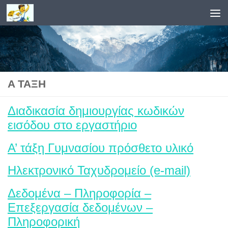
Skip to content
Α ΤΑΞΗ
Διαδικασία δημιουργίας κωδικών
εισόδου στο εργαστήριο
Α’ τάξη Γυμνασίου πρόσθετο υλικό
Ηλεκτρονικό Ταχυδρομείο (e-mail)
Δεδομένα – Πληροφορία –
Επεξεργασία δεδομένων –
Πληροφορική