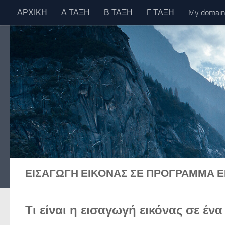
ΑΡΧΙΚΗ
Α ΤΑΞΗ
Β ΤΑΞΗ
Γ ΤΑΞΗ
My domai
Skip to content
ΕΙΣΑΓΩΓΉ ΕΙΚΌΝΑΣ ΣΕ ΠΡΌΓΡΑΜΜΑ Ε
Τι είναι η εισαγωγή εικόνας σε έ