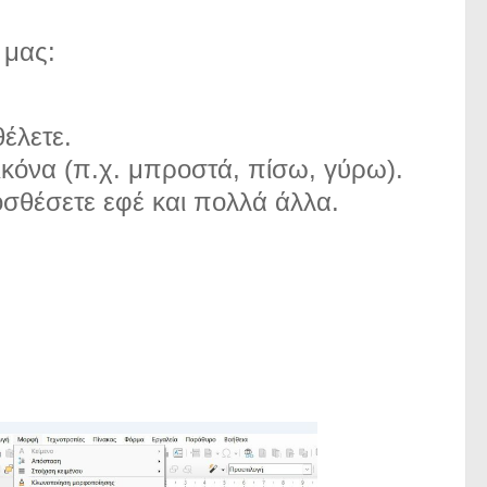
 μας:
θέλετε.
ικόνα (π.χ. μπροστά, πίσω, γύρω).
οσθέσετε εφέ και πολλά άλλα.