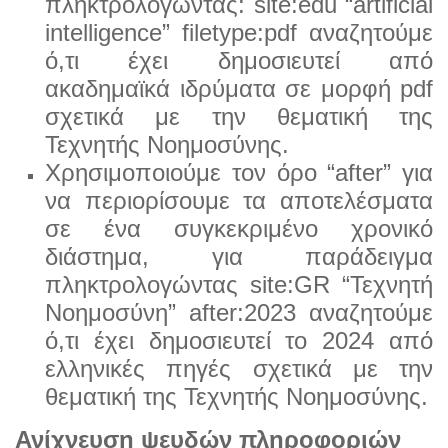
πληκτρολογώντας: site:edu “artificial
intelligence” filetype:pdf αναζητούμε
ό,τι
έχει δημοσιευτεί από
ακαδημαϊκά ιδρύματα σε μορφή pdf
σχετικά με την θεματική της
Τεχνητής Νοη
μοσύνης.
Χρησιμοποιούμε τον όρο “after” για
να περιορίσουμε τα αποτελέσματα
σε ένα συγκεκριμένο χρονικό
διά
στημα, για παράδειγμα
πληκτρολογώντας site:GR “Τεχνητή
Νοημοσύνη” after:2023 αναζητούμε
ό,τι έχει
δημοσιευτεί το 2024 από
ελληνικές πηγές σχετικά με την
θεματική της Τεχνητής Νοημοσύνης.
Ανίχνευση ψευδών πληροφοριών